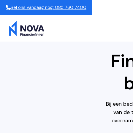
Bel ons vandaag nog: 085 760 7400
Fi
b
Bij een bed
van de t
overname