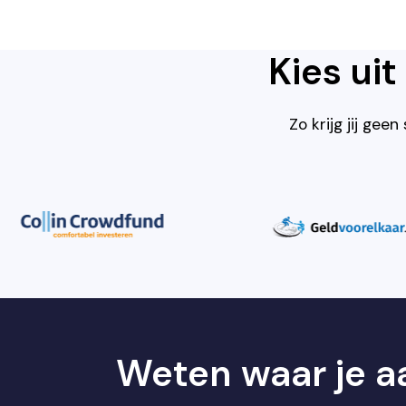
Kies ui
Zo krijg jij gee
Weten waar je aa