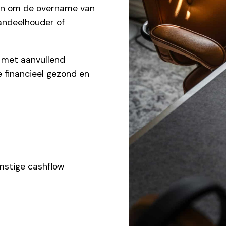
an om de overname van
andeelhouder of
 met aanvullend
 financieel gezond en
omstige cashflow