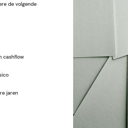
dere de volgende
n cashflow
sico
re jaren